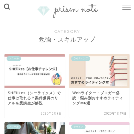
― CATEGORY ―
勉強・スキルアップ
スクール
ライティング
SHElikes（シーライクス）で
Webライター・ブロガー必
仕事は取れる？案件獲得のリ
読！悩み別おすすめライティ
アルを受講生が解説
ング本6選
2025年3月9日
2023年1月19日
スクール
デザイン