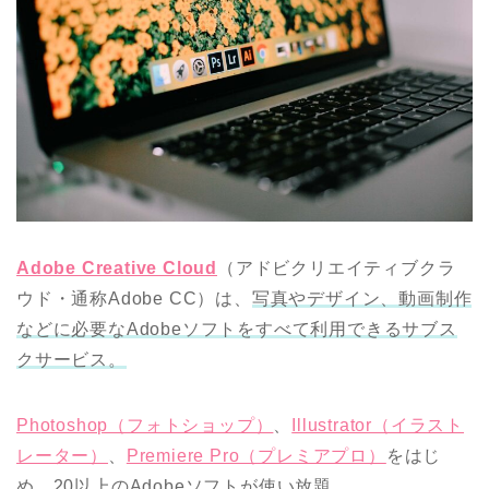
Adobe Creative Cloud
（アドビクリエイティブクラ
ウド・通称Adobe CC）は、
写真やデザイン、動画制作
などに必要なAdobeソフトをすべて利用できるサブス
クサービス。
Photoshop（フォトショップ）
、
Illustrator（イラスト
レーター）
、
Premiere Pro（プレミアプロ）
をはじ
め、
20以上のAdobeソフトが使い放題。